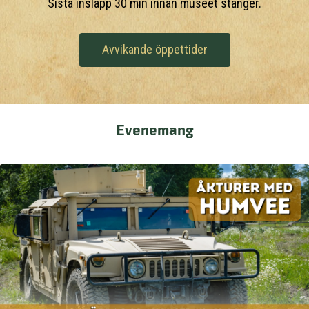
Sista insläpp 30 min innan museet stänger.
Avvikande öppettider
Evenemang