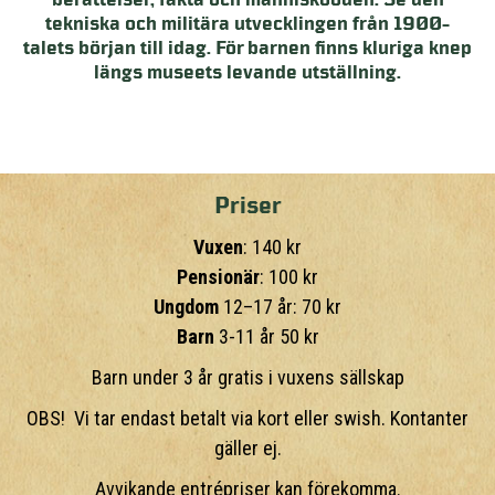
berättelser, fakta och människoöden. Se den
tekniska och militära utvecklingen från 1900-
talets början till idag. För barnen finns kluriga knep
längs museets levande utställning.
Priser
Vuxen
: 140 kr
Pensionär
: 100 kr
Ungdom
12–17 år: 70 kr
Barn
3-11 år 50 kr
Barn under 3 år gratis i vuxens sällskap
OBS! Vi tar endast betalt via kort eller swish. Kontanter
gäller ej.
Avvikande entrépriser kan förekomma.