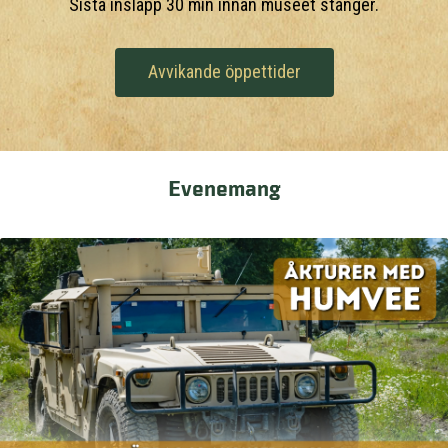
Sista insläpp 30 min innan museet stänger.
Avvikande öppettider
Evenemang