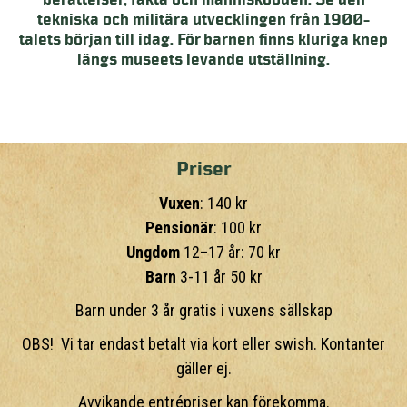
berättelser, fakta och människoöden. Se den
tekniska och militära utvecklingen från 1900-
talets början till idag. För barnen finns kluriga knep
längs museets levande utställning.
Priser
Vuxen
: 140 kr
Pensionär
: 100 kr
Ungdom
12–17 år: 70 kr
Barn
3-11 år 50 kr
Barn under 3 år gratis i vuxens sällskap
OBS! Vi tar endast betalt via kort eller swish. Kontanter
gäller ej.
Avvikande entrépriser kan förekomma.