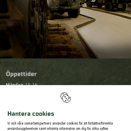
Öppettider
Måndag
: 10-16
Tisdag
: 10-16
Onsdag
: 10-16
Torsdag
: 10-16
Hantera cookies
Fredag
: 10-16
Lördag
: 10-16
Vi och våra samarbetspartners använder cookies för att förbättre/förenkla
användarupplevelsen samt inhämta information om dig för olika syften.