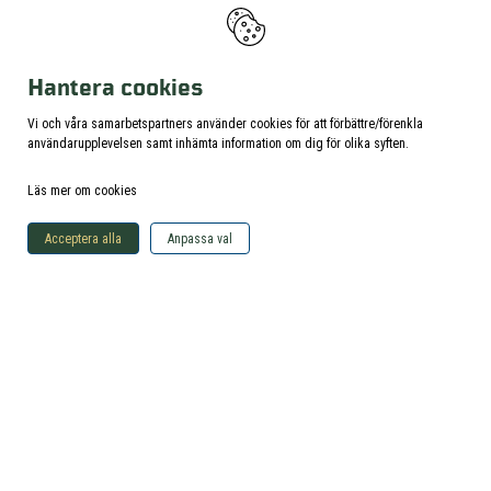
Hos oss finner du även laktos- och glutenfria, samt
vegetariska alternativ.
Caféet stänger 30 min före museet stänger.
Hantera cookies
Vi och våra samarbetspartners använder cookies för att förbättre/förenkla
användarupplevelsen samt inhämta information om dig för olika syften.
Läs mer om cookies
Acceptera alla
Anpassa val
Butik
I butiken finns något för alla åldrar! Ett varierat sortiment
med intressant läsning, souvenirer och även stort utbud
med Cobi-modeller. Här hittar du även t-shirts, kepsar,