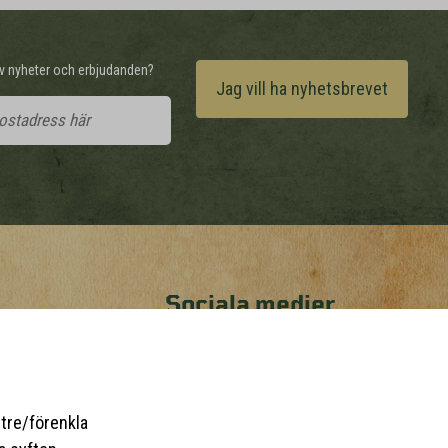
 av nyheter och erbjudanden?
Jag vill ha nyhetsbrevet
Sociala medier
tre/förenkla
4