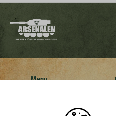
Meny
WEBBUTIK
BESÖK OSS
UTSTÄLLNINGAR
BARNENS ARSENALEN