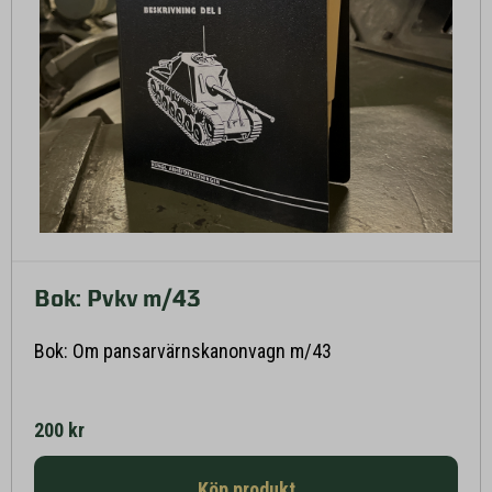
Bok: Pvkv m/43
Läs mer här
Bok: Om pansarvärnskanonvagn m/43
200 kr
Köp produkt