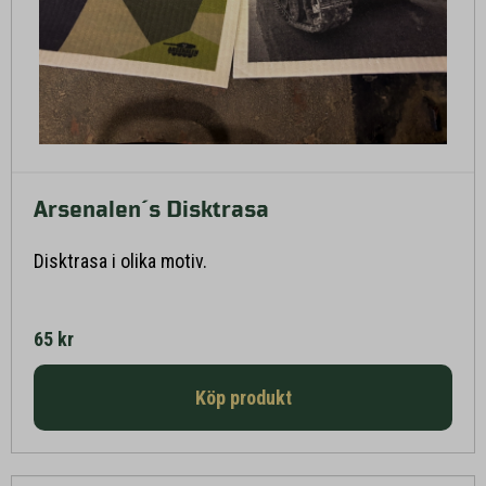
Arsenalen´s Disktrasa
Läs mer här
Disktrasa i olika motiv.
65 kr
Köp produkt